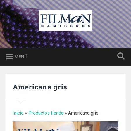
Saltar
al
Buscar
contenido
Filman camiseros Castellón
Camisas a medida, moda y complementos hombre
Castellón
MENÚ
Americana gris
Inicio
»
Productos tienda
»
Americana gris