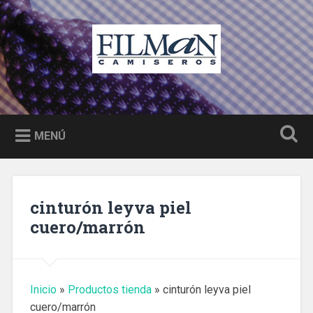
Saltar
al
Buscar
contenido
Filman camiseros Castellón
Camisas a medida, moda y complementos hombre
Castellón
MENÚ
cinturón leyva piel
cuero/marrón
Inicio
»
Productos tienda
»
cinturón leyva piel
cuero/marrón