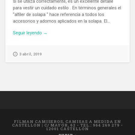
si se utiliza correctamente, es un excelente detalle
para vestir un cuidado estilo . En términos generales el
"alfiler de solapa " hace referencia a todos los
accesorios y adornos aplicados en la solapa. El...
Seguir leyendo →
3 abril, 2019
FILMAN CAMISEROS, CAMISAS A MEDIDA EN
CASTELLÓN
|
C/ MAYOR, 62 - TEL.: 964 269 279 -
12001 CASTELLÓN