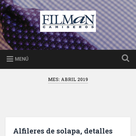
Saltar
al
Buscar
contenido
Filman camiseros Castellón
Camisas a medida, moda y complementos hombre
Castellón
MENÚ
MES: ABRIL 2019
Alfileres de solapa, detalles