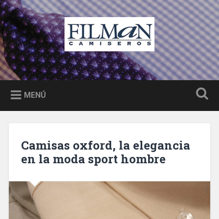
Saltar
al
Buscar
contenido
Filman camiseros Castellón
Camisas a medida, moda y complementos hombre
Castellón
MENÚ
Camisas oxford, la elegancia
en la moda sport hombre