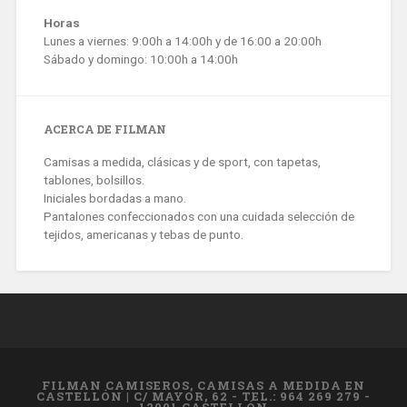
Horas
Lunes a viernes: 9:00h a 14:00h y de 16:00 a 20:00h
Sábado y domingo: 10:00h a 14:00h
ACERCA DE FILMAN
Camisas a medida, clásicas y de sport, con tapetas,
tablones, bolsillos.
Iniciales bordadas a mano.
Pantalones confeccionados con una cuidada selección de
tejidos, americanas y tebas de punto.
FILMAN CAMISEROS, CAMISAS A MEDIDA EN
CASTELLÓN
|
C/ MAYOR, 62 - TEL.: 964 269 279 -