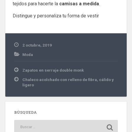
tejidos para hacerte la
camisas a medida
.
Distingue y personaliza tu forma de vestir
2 octubre, 2019
Moda
Navegación
Zapatos en serraje double monk
de
entradas
Chaleco acolchado con relleno de fibra, cálido y
ligero
BÚSQUEDA